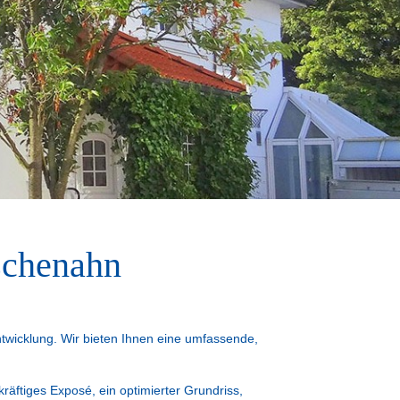
schenahn
ntwicklung. Wir bieten Ihnen eine umfassende,
äftiges Exposé, ein optimierter Grundriss,